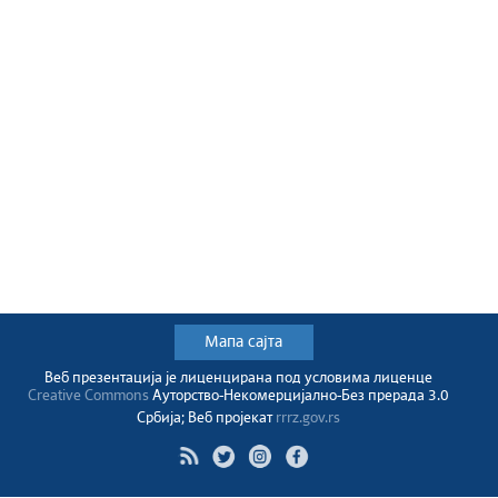
Мапа сајта
Веб презентација jе лиценциранa под условима лиценце
Creative Commons
Ауторство-Некомерцијално-Без прерада 3.0
Србија; Веб пројекат
rrrz.gov.rs