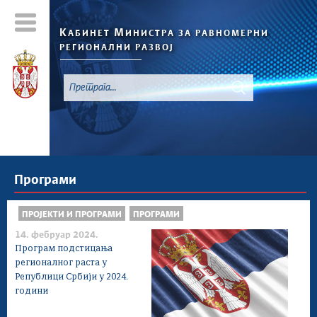
К
М
АБИНЕТ
ИНИСТРА ЗА РАВНОМЕРНИ
РЕГИОНАЛНИ РАЗВОЈ
Програми
ПРОЈЕКТИ И ПРОГРАМИ
ПРОГРАМИ
14. фебруар 2024.
Програм подстицања
регионалног раста у
Републици Србији у 2024.
години