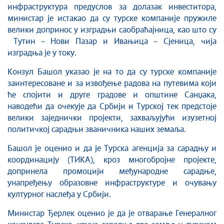
инфраструктура предуслов за долазак инвеститора,
министар је истакао да су турске компаније пружиле
велики допринос у изградњи саобраћајница, као што су
Тутин – Нови Пазар и Ивањица – Сјеница, чија
изградња је у току.
Конзул Башол указао је на то да су турске компаније
заинтересоване и за извођење радова на путевима који
ће спојити и друге градове и општине Санџака,
наводећи да очекује да Србији и Турској тек предстоје
велики заједнички пројекти, захваљујући изузетној
политичкој сарадњи званичника наших земаља.
Башол је оценио и да је Турска агенција за сарадњу и
координацију (ТИКА), кроз многобројне пројекте,
допринела промоцији међународне сарадње,
унапређењу образовне инфраструктуре и очувању
културног наслеђа у Србији.
Министар Ђерлек оценио је да је отварање Генералног