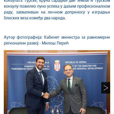
конзулата Турске, круна сарадње две земље и турском
конзулу пожелео пуно успеха у даљем професионалном
раду, захваливши на личном доприносу у изградњи
блиских веза између два народа.
Аутор фотографија: Кабинет министра за равномерни
регионални развој - Милош Перић