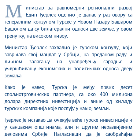
М
инистар за равномерни регионални развој
Един Ђерлек оценио је данас у разговору са
генералним конзулом Турске у Новом Пазару Башаром
Башолом да су билатерални односи две земље, у овом
тренутку, на високом нивоу.
Министар Ђерлек захвалио је турском конзулу, који
завршава свој мандат у Србији, на преданом раду и
личном залагању на унапређењу сарадње и
учвршћивању економских и политичких односа двеју
земаља.
Како је навео, Турска је међу првих десет
спољнотрговинских партнера, са око 400 милиона
долара директних инвестиција и више од хиљаду
турских компанија које послују у нашој земљи.
Ђерлек је истакао да очекује веће турске инвестиције и
у санџаким општинама, али и другим неразвијеним
деловима Србије. Нагласивши да је саобраћајна