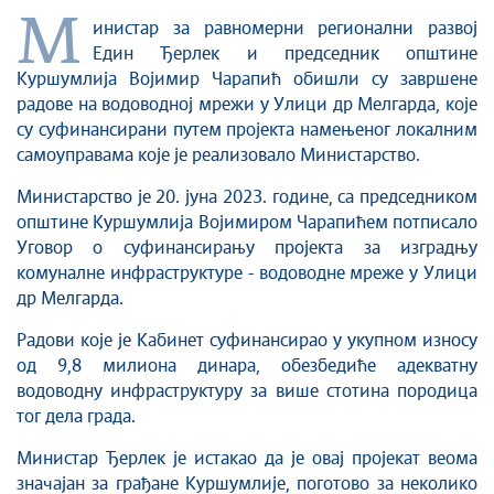
M
инистар за равномерни регионални развој
Един Ђерлек и председник општ
ине
Куршумлија Војимир Чарапић
обишли су завршене
радове на водоводној мрежи у Улици др Мелгарда, које
су суфинансирани путем пројекта намењеног локалним
самоуправама које је реализовало Министарство.
Министарство је 20. јуна 2023. године, са председником
општине Куршумлија Војимиром Чарапићем потписало
Уговор о суфинансирању пројекта за изградњу
комуналне инфраструктуре - водоводне мреже у Улици
др Мелгарда.
Радови које је Кабинет суф
инансирао у укупном износу
од 9,8 милиона динара, обезбедиће адекватну
водоводну инфраструктуру за више стотина породица
тог дела града.
Министар Ђерлек је истакао да је овај пројекат веома
значајан за грађане Куршумлије, поготово за неколико