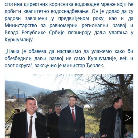
стотина директних корисника водоводне мреже који ће
добити квалитетно водоснадбевање. Он је додао да су
радови заврш
е
ни у предвиђеном року, као и да
Министарство за равномерни регионални развој и
Влада Републике Србије планирају даља улагања у
Куршумлију.
,,Наша је обавеза да наставимо да улажемо како би
обезбедили даљи развој не само Куршумлије, већ и
овог округа", закључио је министар Ђерлек.