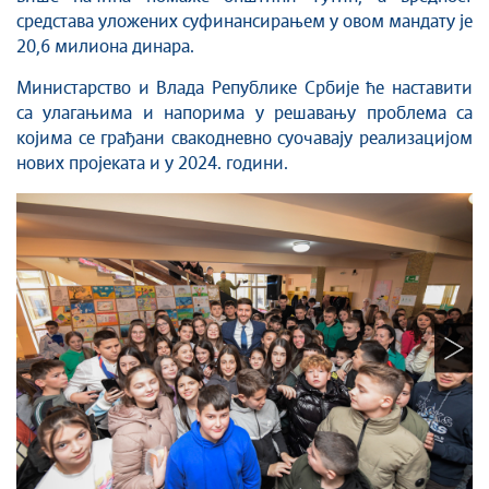
средстава уложених суфинансирањем у овом мандату је
20,6 милиона динара.
Министарство и Влада Републике Србије ће наставити
са улагањима и напорима у решавању проблема са
којима се грађани свакодневно суочавају реализацијом
нових пројеката и у 2024. години.