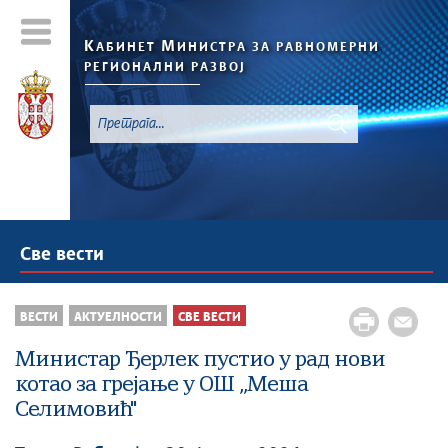
К
М
АБИНЕТ
ИНИСТРА ЗА РАВНОМЕРНИ
РЕГИОНАЛНИ РАЗВОЈ
Све вести
ВЕСТИ
АКТУЕЛНОСТИ
СВЕ ВЕСТИ
Министар Ђерлек пустио у рад нови
котао за грејање у ОШ „Меша
Селимовић"