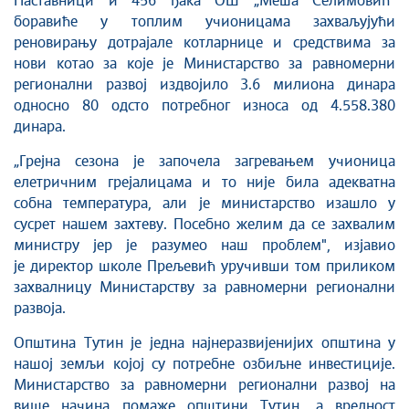
Наставници и 456 ђака ОШ „Меша Селимовић"
боравиће у топлим учионицама захваљујући
реновирању дотрајале котларнице и средствима за
нови котао за које је Министарство за равномерни
регионални развој издвојило 3.6 милиона динара
односно 80 одсто потребног износа од 4.558.380
динара.
„Грејна сезона је започела загревањем учионица
елетричним грејалицама и то није била адекватна
собна температура, али је министарство изашло у
сусрет нашем захтеву. Посебно желим да се захвалим
министру јер је разумео наш проблем", изјавио
је директор школе Прељевић уручивши том приликом
захвалницу Министарству за равномерни регионални
развоја.
Општина Тутин је једна најнеразвијенијих општина у
нашој земљи којој су потребне озбиљне инвестиције.
Министарство за равномерни регионални развој на
више начина помаже општини Тутин, а вредност