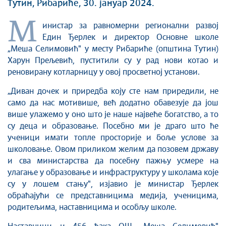
Тутин, Рибариће, 30. јануар 2024.
М
инистар за равномерни регионални развој
Един Ђерлек и директор Основне школе
„Меша Селимовић" у месту Рибариће (општина Тутин)
Харун Прељевић, пуститили су у рад нови котао и
реновирану котларницу у овој просветној установи.
„Диван дочек и приредба коју сте нам приредили, не
само да нас мотивише, већ додатно обавезује да још
више улажемо у оно што је наше највеће богатство, а то
су деца и образовање. Посебно ми је драго што ће
ученици имати топле просторије и боље услове за
школовање. Овом приликом желим да позовем државу
и сва министарства да посебну пажњу усмере на
улагање у образовање и инфраструктуру у школама које
су у лошем стању", изјавио је министар Ђерлек
обраћајући се представницима медија, ученицима,
родитељима, наставницима и особљу школе.