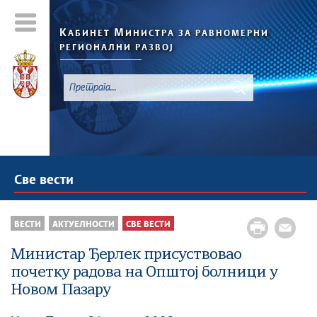
К
М
АБИНЕТ
ИНИСТРА ЗА РАВНОМЕРНИ
РЕГИОНАЛНИ РАЗВОЈ
Све вести
ВЕСТИ
АКТУЕЛНОСТИ
СВЕ ВЕСТИ
Министар Ђерлек присуствовао
почетку радова на Општој болници у
Новом Пазару