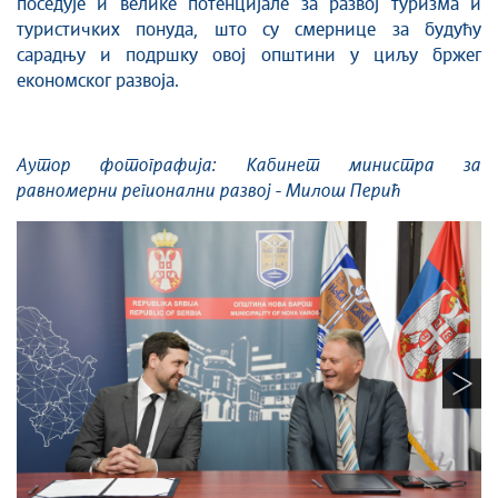
поседује и велике потенцијале за развој туризма и
туристичких понуда, што су смернице за будућу
сарадњу и подршку овој општини у циљу бржег
економског развоја.
Аутор фотографија: Кабинет министра за
равномерни регионални развој - Милош Перић