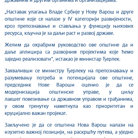
државним и другим органима и организацијама.
„
Наставак улагања
В
ладе Србије
у Нову Варош
и друге
општин
е
које се налазе
у
IV
категорији
развијености,
кроз препознавање и стављања у функцију њихових
ресурса, кључна
је за даљи раст и развој државе
.
Желим да охрабрим
руководство ове општине
да
и
даље аплицир
а
с
а
развојним пројектима
које ћемо
заједно реализовати
“, истакао је министар Ђерлек.
Захваливши се министру Ђерлеку на препознавању и
разумевању потреба и потенцијала
ове
општине,
председник Нове Вароши оценио је да
с
е
модернизација општинске
управе, у циљу
лакшег
повезивање
са
државном управом и грађанима
,
у овом тренутку
наметнула
као приоритетан
и
круцијално важан пројекат
.
Закључено је да се општина Нова Варош налази на
изузетно важној позицији, на раскршћу путева, а уједно