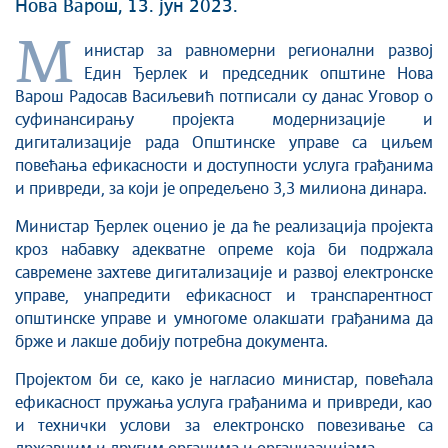
Нова Варош, 13. јун 2023.
М
инистар за равномерни регионални развој
Един Ђерлек
и председник општине
Нова
Варош Радосав Васиљевић
потписали су данас Уговор о
суфинансирању
пројекта модернизације и
дигитализације рада Општинске управе са циљем
повећања ефикасности и доступности услуга грађанима
и при
вреди, за који је опредељено 3,3
милиона динара.
Министар Ђерлек оценио је да ће реализација пројекта
кроз набавку адекватне опреме која би подржала
савремене захтеве дигитализације и развој електронске
управе,
унапредити ефикасност и транспарентност
општинске управе и умногоме олакшати грађанима
да
брже и лакше добију потребна документа.
Пројектом би
се
,
како је нагласио
министар
, повећала
ефикасност пружања услуга грађанима
и привреди, као
и технички услови
за електронско повезивање са